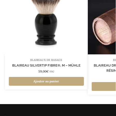
BLAIREAUX DE RASAGE
B
BLAIREAU SILVERTIP FIBRE®, M – MÜHLE
BLAIREAU DR
RÉSI
59,00
€
TTC
Ajouter au panier