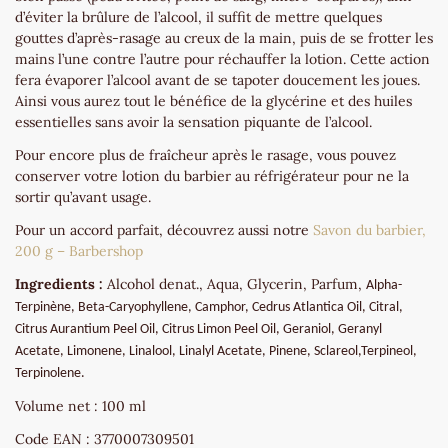
d’éviter la brûlure de l’alcool, il suffit de mettre quelques
gouttes d’après-rasage au creux de la main, puis de se frotter les
mains l’une contre l’autre pour réchauffer la lotion. Cette action
fera évaporer l’alcool avant de se tapoter doucement les joues.
Ainsi vous aurez tout le bénéfice de la glycérine et des huiles
essentielles sans avoir la sensation piquante de l’alcool.
Pour encore plus de fraîcheur après le rasage, vous pouvez
conserver votre lotion du barbier au réfrigérateur pour ne la
sortir qu’avant usage.
Pour un accord parfait, découvrez aussi notre
Savon du barbier,
200 g – Barbershop
Ingredients :
Alcohol denat., Aqua, Glycerin, Parfum,
Alpha-
Terpinène,
Beta-Caryophyllene, Camphor, Cedrus Atlantica Oil,
Citral,
Citrus Aurantium Peel Oil, Citrus Limon Peel Oil, Geraniol,
Geranyl
Acetate,
Limonene, Linalool,
Linalyl Acetate, Pinene,
Sclareol
,
Terpineol,
Terpinolene.
Volume net : 100 ml
Code EAN : 3770007309501