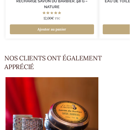
RECHARGE SAVON DU BARBIER, 98 G –
EAU DE TOIL
NATURE
12,00
€
TTC
Ajouter au panier
NOS CLIENTS ONT ÉGALEMENT
APPRÉCIÉ