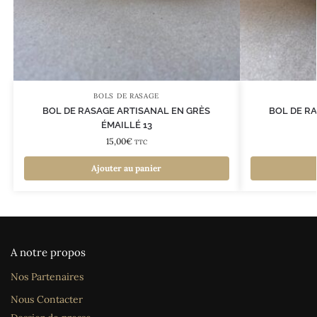
BOLS DE RASAGE
BOL DE RASAGE ARTISANAL EN GRÈS
BOL DE R
ÉMAILLÉ 13
15,00
€
TTC
Ajouter au panier
A notre propos
Nos Partenaires
Nous Contacter