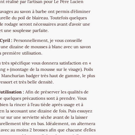
t réalisé par l’artisan pour Le Père Lucien
lavages au savon à barbe ont permis d’éliminer
urelle du poil de blaireau. Toutefois quelques
de rodage seront nécessaires avant d’avoir une
t une souplesse parfaite.
Cyril :
Personnellement, je vous conseille
r une dizaine de mousses à blanc avec un savon
a première utilisation.
 très spécifique vous donnera satisfaction en «
ing » (montage de la mousse sur le visage). Poils
u Manchurian badger très haut de gamme, le plus
essort et très belle densité.
utilisation :
Afin de préserver les qualités de
se quelques précautions sont à prendre. Vous
 bien la rincer à l’eau tiède après usage et à
en la secouant une dizaine de fois. Puis essuyez
ur sur une serviette sèche avant de la laisser
urellement tête en bas. Idéalement, on alternera
 avec au moins 2 brosses afin que chacune d’elles