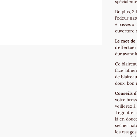
spécialemen
De plus, 2 
l’odeur nat
« passes » 
ouverture e
Le mot de 
d’effectue
dur avant l
Ce blaireau
face lather
de blairea
doux, bon r
Conseils d’
votre bros
veillerez à
l’égoutter 
là en douce
sécher nat
les rasages