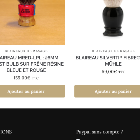
BLAIREAUX DE RASAGE
BLAIREAUX DE RASAGE
AIREAU MRED-LPL : 26MM
BLAIREAU SILVERTIP FIBRE®
ST BULB SUR FRÊNE RÉSINE
MÜHLE
BLEUE ET ROUGE
59,00
€
TTC
155,00
€
TTC
Ajouter au panier
Ajouter au panier
IONS
Paypal sans compte ?