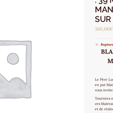
MAN
SUR 
360,00
Rupture
BLA
M
Le Père Lu
en pur blai
vous invite
Tournées e
ces blairea
et de rési