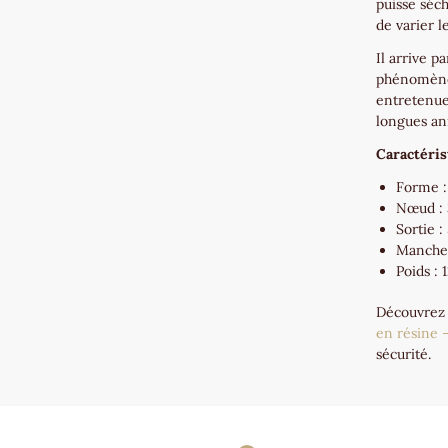
puisse séc
de varier le
Il arrive p
phénomène 
entretenue
longues ann
Caractéris
Forme :
Nœud :
Sortie 
Manche 
Poids : 
Découvrez
en résine
sécurité.