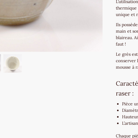
L’utilisati
thermique 
unique et 
Ils possède
main et son
blaireau. Ai
faut !
Le grès est
conserver 
mousse à r
Caracté
raser :
Pièce u
Diamètr
Hauteur
L’artisa
Chaque piè