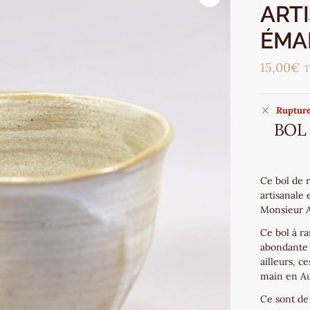
ART
ÉMAI
15,00
€
Rupture
BOL
Ce bol de r
artisanale
Monsieur A
Ce bol à r
abondante 
ailleurs, c
main en A
Ce sont de 