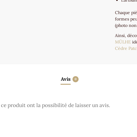
L’artisa
Chaque piè
formes peu
(photo non
Ainsi, déc
MÜLHE
id
Cèdre Patc
Avis
0
e produit ont la possibilité de laisser un avis.