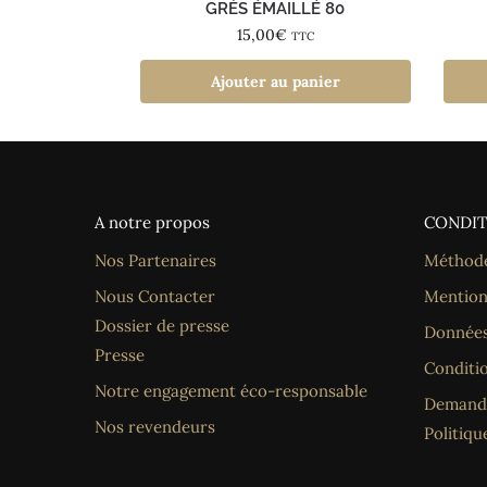
GRÈS ÉMAILLÉ 80
15,00
€
TTC
Ajouter au panier
A notre propos
CONDIT
Nos Partenaires
Méthode
Nous Contacter
Mention
Dossier de presse
Données
Presse
Conditi
Notre engagement éco-responsable
Demande
Nos revendeurs
Politiqu