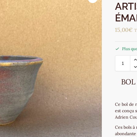
ART
ÉMAI
15,00
€
Plus que
BOL
Ce bol de r
est conçu 
Adrien Cou
Ces bols à
abondante 