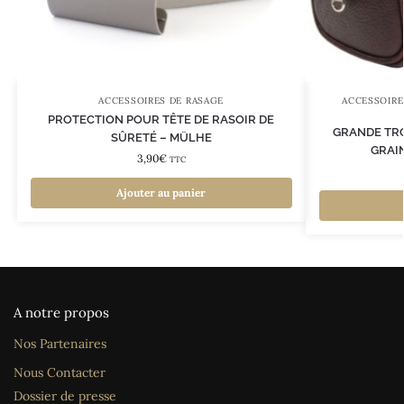
ACCESSOIRES DE RASAGE
ACCESSOIRE
PROTECTION POUR TÊTE DE RASOIR DE
GRANDE TRO
SÛRETÉ – MÜLHE
GRAI
3,90
€
TTC
Ajouter au panier
A notre propos
Nos Partenaires
Nous Contacter
Dossier de presse