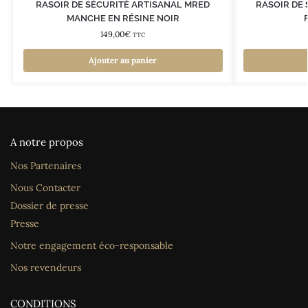
RASOIR DE SÉCURITÉ ARTISANAL MRED
RASOIR DE
MANCHE EN RÉSINE NOIR
149,00
€
TTC
Ajouter au panier
A notre propos
Nos Partenaires
Nous Contacter
Dossier de presse
Presse
Notre engagement éco-responsable
Nos revendeurs
CONDITIONS