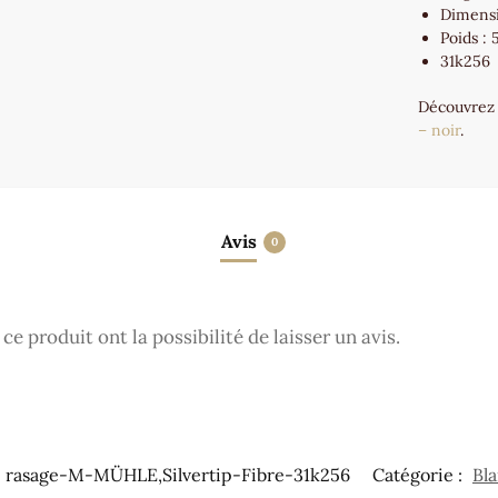
Dimens
Poids : 
31k256
Découvrez
– noir
.
Avis
0
e produit ont la possibilité de laisser un avis.
e rasage-M-MÜHLE,Silvertip-Fibre-31k256
Catégorie :
Bla