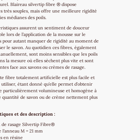
urel. Blaireau silvertip fibre ® dispose
s très souples, mais offre une meilleure rigidité
ties médianes des poils.
éristiques assurent un sentiment de douceur
e lors de l’application de la mousse sur le
ns pour autant manquer de rigidité au moment de
ser le savon. Au quotidien ces fibres, également
nuellement, sont moins sensibles que les poils
ns la mesure où elles sèchent plus vite et sont
antes face aux savons ou crèmes de rasage.
te fibre totalement artificielle est plus facile et
utiliser, étant donné qu’elle permet d’obtenir
 particulièrement volumineuse et homogène à
ne quantité de savon ou de crème nettement plus
tiques et des description :
 de rasage Silvertip Fibre®
de l’anneau M = 21 mm
s en résine