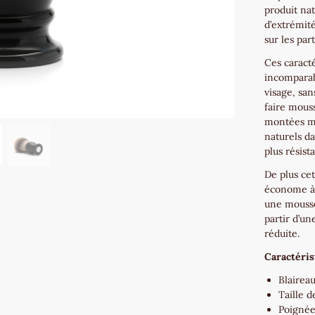
produit nat
d’extrémité
sur les par
Ces caract
incomparabl
visage, sa
faire mous
montées ma
naturels da
plus résist
De plus cet
économe à 
une mousse
partir d’u
réduite.
Caractéris
Blaireau
Taille 
Poignée