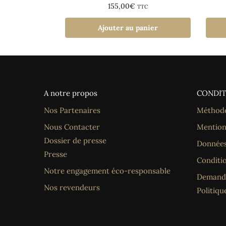
155,00
€
TTC
Ajouter au panier
A notre propos
CONDIT
Nos Partenaires
Méthode
Nous Contacter
Mention
Dossier de presse
Données
Presse
Conditi
Notre engagement éco-responsable
Demande
Nos revendeurs
Politiqu