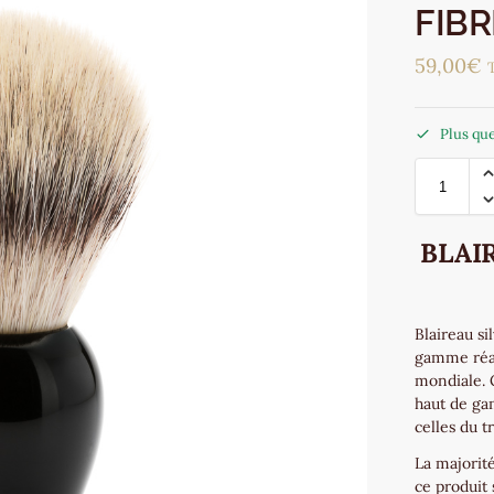
FIBR
59,00
€
Plus que
BLAIR
Blaireau si
gamme réa
mondiale. 
haut de ga
celles du t
La majorité
ce produit 