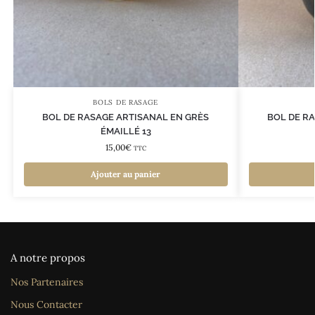
BOLS DE RASAGE
BOL DE RASAGE ARTISANAL EN GRÈS
BOL DE R
ÉMAILLÉ 13
15,00
€
TTC
Ajouter au panier
A notre propos
Nos Partenaires
Nous Contacter