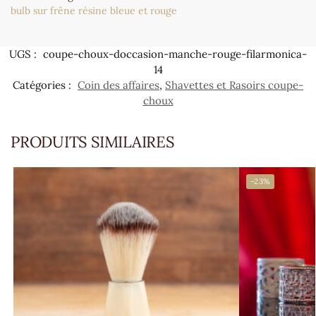
bulb sur frêne résine bleue et rouge
UGS :
coupe-choux-doccasion-manche-rouge-filarmonica-
14
Catégories :
Coin des affaires
,
Shavettes et Rasoirs coupe-
choux
PRODUITS SIMILAIRES
-23%