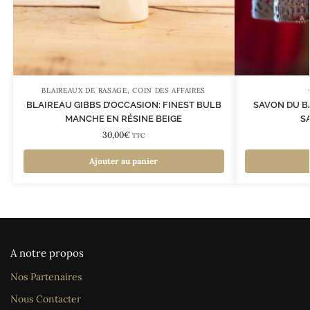
BLAIREAUX DE RASAGE
,
COIN DES AFFAIRES
BLAIREAU GIBBS D’OCCASION: FINEST BULB
SAVON DU BA
MANCHE EN RÉSINE BEIGE
S
30,00
€
TTC
Ajouter au panier
A notre propos
Nos Partenaires
Nous Contacter