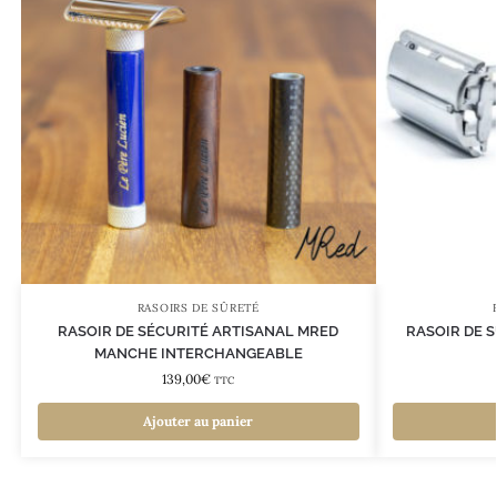
RASOIRS DE SÛRETÉ
RASOIR DE SÉCURITÉ ARTISANAL MRED
RASOIR DE S
MANCHE INTERCHANGEABLE
139,00
€
TTC
Ajouter au panier