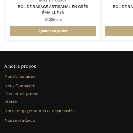
BOLS DE RASAGE
BOL DE RASAGE ARTISANAL EN GRÈS
BOL DE R
ÉMAILLÉ 16
15,00
€
TTC
Ajouter au panier
A notre propos
Nos Partenaires
Nous Contacter
Dossier de presse
Presse
Notre engagement éco-responsable
Nos revendeurs