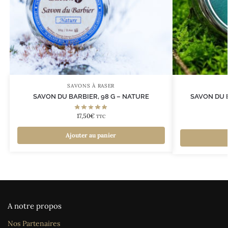
SAVONS À RASER
SAVON DU BARBIER, 98 G – NATURE
SAVON DU B
17,50
€
TTC
Ajouter au panier
A notre propos
Nos Partenaires