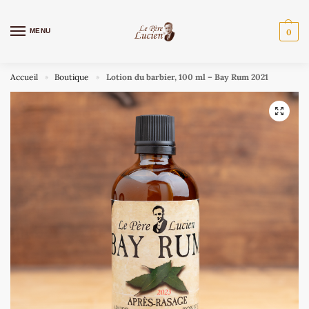
MENU
0
Accueil
Boutique
Lotion du barbier, 100 ml – Bay Rum 2021
»
»