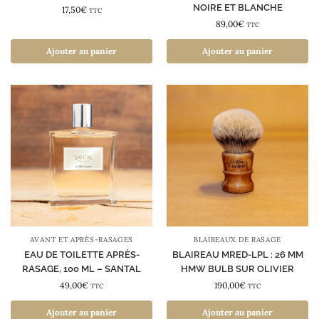
NOIRE ET BLANCHE
17,50
€
TTC
89,00
€
TTC
Ajouter au panier
Ajouter au panier
AVANT ET APRÈS-RASAGES
BLAIREAUX DE RASAGE
EAU DE TOILETTE APRÈS-
BLAIREAU MRED-LPL : 26 MM
RASAGE, 100 ML – SANTAL
HMW BULB SUR OLIVIER
49,00
€
190,00
€
TTC
TTC
Ajouter au panier
Ajouter au panier