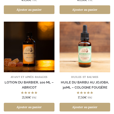
TTC
TTC
Ajouter au panier
Ajouter au panier
AVANT ET APRÈS-RASAGES
HUILES ET BAUMES
LOTION DU BARBIER, 100 ML –
HUILE DU BARBU AU JOJOBA,
ABRICOT
30ML – COLOGNE FOUGÈRE
21,90
€
17,50
€
TTC
TTC
Ajouter au panier
Ajouter au panier