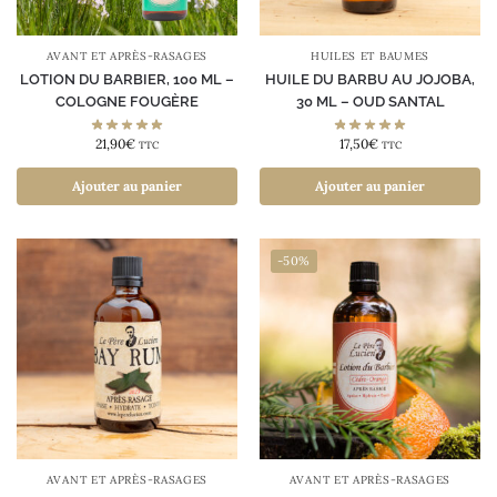
AVANT ET APRÈS-RASAGES
HUILES ET BAUMES
LOTION DU BARBIER, 100 ML –
HUILE DU BARBU AU JOJOBA,
COLOGNE FOUGÈRE
30 ML – OUD SANTAL
21,90
€
17,50
€
TTC
TTC
Ajouter au panier
Ajouter au panier
-50%
AVANT ET APRÈS-RASAGES
AVANT ET APRÈS-RASAGES