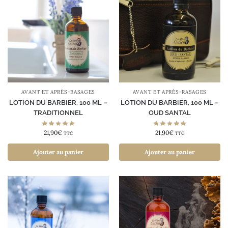
AVANT ET APRÈS-RASAGES
AVANT ET APRÈS-RASAGES
LOTION DU BARBIER, 100 ML –
LOTION DU BARBIER, 100 ML –
TRADITIONNEL
OUD SANTAL
21,90
€
21,90
€
TTC
TTC
Ajouter au panier
Ajouter au panier