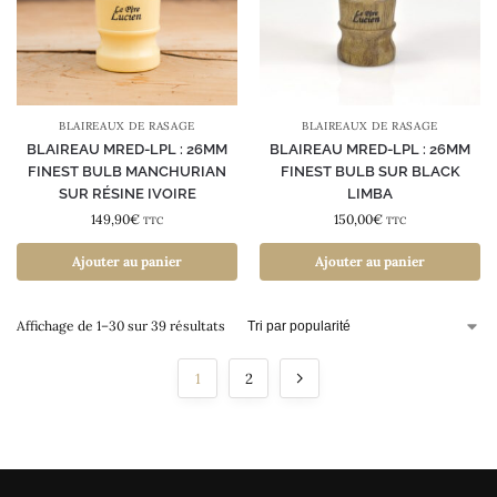
BLAIREAUX DE RASAGE
BLAIREAUX DE RASAGE
BLAIREAU MRED-LPL : 26MM
BLAIREAU MRED-LPL : 26MM
FINEST BULB MANCHURIAN
FINEST BULB SUR BLACK
SUR RÉSINE IVOIRE
LIMBA
149,90
€
150,00
€
TTC
TTC
Ajouter au panier
Ajouter au panier
Affichage de 1–30 sur 39 résultats
1
2