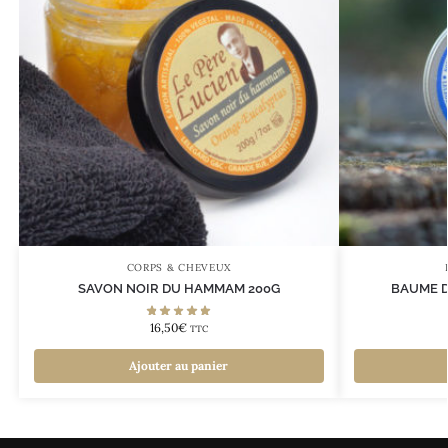
CORPS & CHEVEUX
SAVON NOIR DU HAMMAM 200G
BAUME D
16,50
€
TTC
Ajouter au panier